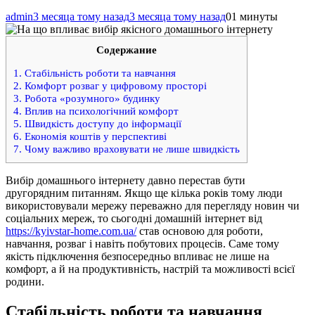
admin
3 месяца тому назад
3 месяца тому назад
0
1 минуты
Содержание
1.
Стабільність роботи та навчання
2.
Комфорт розваг у цифровому просторі
3.
Робота «розумного» будинку
4.
Вплив на психологічний комфорт
5.
Швидкість доступу до інформації
6.
Економія коштів у перспективі
7.
Чому важливо враховувати не лише швидкість
Вибір домашнього інтернету давно перестав бути
другорядним питанням. Якщо ще кілька років тому люди
використовували мережу переважно для перегляду новин чи
соціальних мереж, то сьогодні домашній інтернет від
https://kyivstar-home.com.ua/
став основою для роботи,
навчання, розваг і навіть побутових процесів. Саме тому
якість підключення безпосередньо впливає не лише на
комфорт, а й на продуктивність, настрій та можливості всієї
родини.
Стабільність роботи та навчання