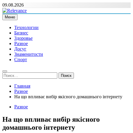
Перейти
09.08.2026
к
содержимому
Меню
Relevance
Релевантні новини — саме те, що вам потрібно
Технологии
Бизнес
Здоровье
Разное
Досуг
Знаменитости
Спорт
Найти:
Главная
Разное
На що впливає вибір якісного домашнього інтернету
Разное
На що впливає вибір якісного
домашнього інтернету