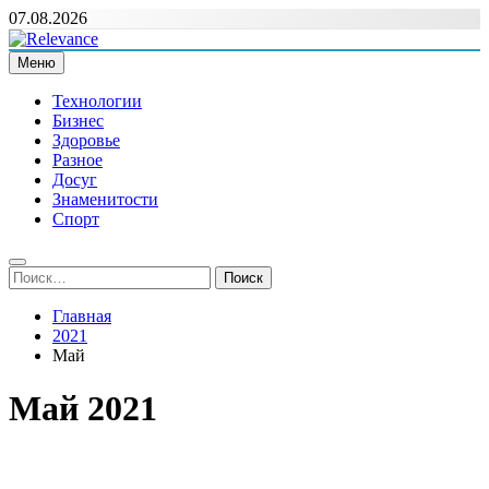
Перейти
07.08.2026
к
содержимому
Меню
Relevance
Релевантні новини — саме те, що вам потрібно
Технологии
Бизнес
Здоровье
Разное
Досуг
Знаменитости
Спорт
Найти:
Главная
2021
Май
Май 2021