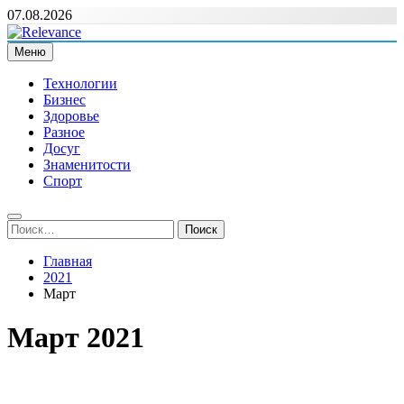
Перейти
07.08.2026
к
содержимому
Меню
Relevance
Релевантні новини — саме те, що вам потрібно
Технологии
Бизнес
Здоровье
Разное
Досуг
Знаменитости
Спорт
Найти:
Главная
2021
Март
Март 2021