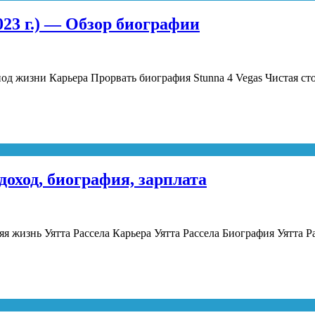
2023 г.) — Обзор биографии
риод жизни Карьера Прорвать биография Stunna 4 Vegas Чистая
 доход, биография, зарплата
я жизнь Уятта Рассела Карьера Уятта Рассела Биография Уятта Р