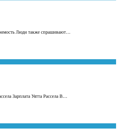
 стоимость Люди также спрашивают…
ассела Зарплата Уятта Рассела В…