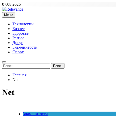
Перейти
07.08.2026
к
содержимому
Меню
Relevance
Релевантні новини — саме те, що вам потрібно
Технологии
Бизнес
Здоровье
Разное
Досуг
Знаменитости
Спорт
Найти:
Главная
Net
Net
Знаменитости