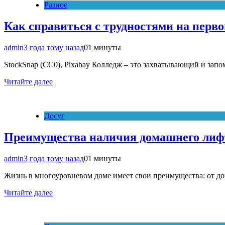
Разное
Как справиться с трудностями на перво
admin
3 года тому назад
0
1 минуты
StockSnap (CC0), Pixabay Колледж – это захватывающий и запо
Читайте далее
Досуг
Преимущества наличия домашнего лиф
admin
3 года тому назад
0
1 минуты
Жизнь в многоуровневом доме имеет свои преимущества: от 
Читайте далее