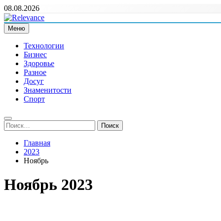
Перейти
08.08.2026
к
содержимому
Меню
Relevance
Релевантні новини — саме те, що вам потрібно
Технологии
Бизнес
Здоровье
Разное
Досуг
Знаменитости
Спорт
Найти:
Главная
2023
Ноябрь
Ноябрь 2023