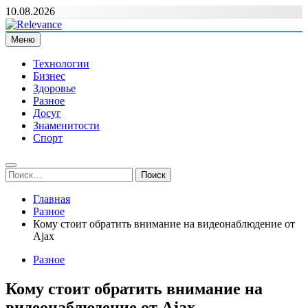
Перейти
10.08.2026
к
содержимому
Меню
Relevance
Релевантні новини — саме те, що вам потрібно
Технологии
Бизнес
Здоровье
Разное
Досуг
Знаменитости
Спорт
Найти:
Главная
Разное
Кому стоит обратить внимание на видеонаблюдение от
Ajax
Разное
Кому стоит обратить внимание на
видеонаблюдение от Ajax