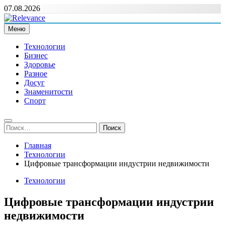
Перейти
07.08.2026
к
содержимому
Меню
Relevance
Релевантні новини — саме те, що вам потрібно
Технологии
Бизнес
Здоровье
Разное
Досуг
Знаменитости
Спорт
Найти:
Главная
Технологии
Цифровые трансформации индустрии недвижимости
Технологии
Цифровые трансформации индустрии
недвижимости