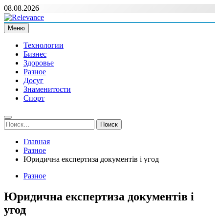
Перейти
08.08.2026
к
содержимому
Меню
Relevance
Релевантні новини — саме те, що вам потрібно
Технологии
Бизнес
Здоровье
Разное
Досуг
Знаменитости
Спорт
Найти:
Главная
Разное
Юридична експертиза документів і угод
Разное
Юридична експертиза документів і
угод