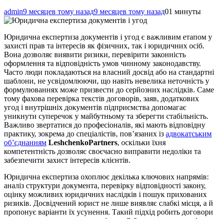
admin
9 месяцев тому назад
9 месяцев тому назад
0
1 минуты
Юридична експертиза документів і угод є важливим етапом у
захисті прав та інтересів як фізичних, так і юридичних осіб.
Вона дозволяє виявити ризики, перевірити законність
оформлення та відповідність умов чинному законодавству.
Часто люди покладаються на власний досвід або на стандартні
шаблони, не усвідомлюючи, що навіть невелика неточність у
формулюваннях може призвести до серйозних наслідків. Саме
тому фахова перевірка текстів договорів, заяв, додаткових
угод і внутрішніх документів підприємства допомагає
уникнути суперечок у майбутньому та зберегти стабільність.
Важливо звертатися до професіоналів, які мають відповідну
практику, зокрема до спеціалістів, пов’язаних із
адвокатським
об’єднанням
LeshchenkoPartners
, оскільки їхня
компетентність дозволяє своєчасно виправити недоліки та
забезпечити захист інтересів клієнтів.
Юридична експертиза охоплює декілька ключових напрямів:
аналіз структури документа, перевірку відповідності закону,
оцінку можливих юридичних наслідків і пошук прихованих
ризиків. Досвідчений юрист не лише виявляє слабкі місця, а й
пропонує варіанти їх усунення. Такий підхід робить договори