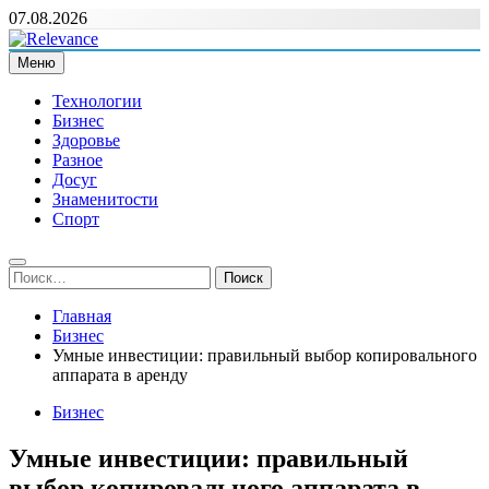
Перейти
07.08.2026
к
содержимому
Меню
Relevance
Релевантні новини — саме те, що вам потрібно
Технологии
Бизнес
Здоровье
Разное
Досуг
Знаменитости
Спорт
Найти:
Главная
Бизнес
Умные инвестиции: правильный выбор копировального
аппарата в аренду
Бизнес
Умные инвестиции: правильный
выбор копировального аппарата в