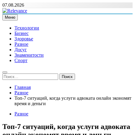
Перейти
07.08.2026
к
содержимому
Меню
Relevance
Релевантні новини — саме те, що вам потрібно
Технологии
Бизнес
Здоровье
Разное
Досуг
Знаменитости
Спорт
Найти:
Главная
Разное
Топ-7 ситуаций, когда услуги адвоката онлайн экономят
время и деньги
Разное
Топ-7 ситуаций, когда услуги адвоката
онлайн экономят время и деньги