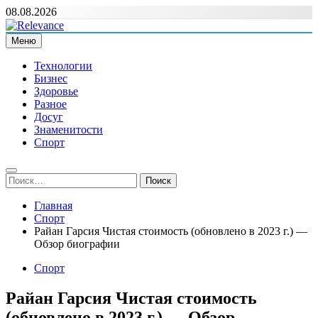
Перейти
08.08.2026
к
содержимому
Меню
Relevance
Релевантні новини — саме те, що вам потрібно
Технологии
Бизнес
Здоровье
Разное
Досуг
Знаменитости
Спорт
Найти:
Главная
Спорт
Райан Гарсия Чистая стоимость (обновлено в 2023 г.) —
Обзор биографии
Спорт
Райан Гарсия Чистая стоимость
(обновлено в 2023 г.) — Обзор