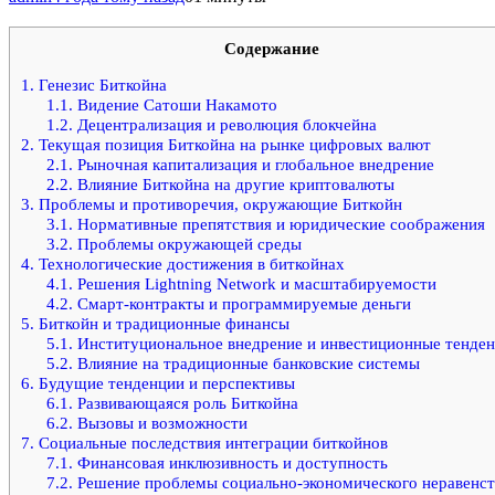
Содержание
1.
Генезис Биткойна
1.1.
Видение Сатоши Накамото
1.2.
Децентрализация и революция блокчейна
2.
Текущая позиция Биткойна на рынке цифровых валют
2.1.
Рыночная капитализация и глобальное внедрение
2.2.
Влияние Биткойна на другие криптовалюты
3.
Проблемы и противоречия, окружающие Биткойн
3.1.
Нормативные препятствия и юридические соображения
3.2.
Проблемы окружающей среды
4.
Технологические достижения в биткойнах
4.1.
Решения Lightning Network и масштабируемости
4.2.
Смарт-контракты и программируемые деньги
5.
Биткойн и традиционные финансы
5.1.
Институциональное внедрение и инвестиционные тенде
5.2.
Влияние на традиционные банковские системы
6.
Будущие тенденции и перспективы
6.1.
Развивающаяся роль Биткойна
6.2.
Вызовы и возможности
7.
Социальные последствия интеграции биткойнов
7.1.
Финансовая инклюзивность и доступность
7.2.
Решение проблемы социально-экономического неравенст