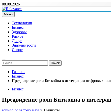
Перейти
08.08.2026
к
содержимому
Меню
Relevance
Релевантні новини — саме те, що вам потрібно
Технологии
Бизнес
Здоровье
Разное
Досуг
Знаменитости
Спорт
Найти:
Главная
Бизнес
Предвидение роли Биткойна в интеграции цифровых ва
Бизнес
Предвидение роли Биткойна в интегра
admin
4 года тому назад
0
1 минуты