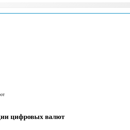
лют
ции цифровых валют