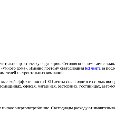
чительно практическую функцию. Сегодня оно помогает создава
ы «умного дома». Именно поэтому светодиодная
led лента
за посл
нимателей и строительных компаний.
и высокой эффективности LED ленты стали одним из самых вос
омещениях, офисах, магазинах, ресторанах, гостиницах, автом
х низкое энергопотребление. Светодиоды расходуют значительн