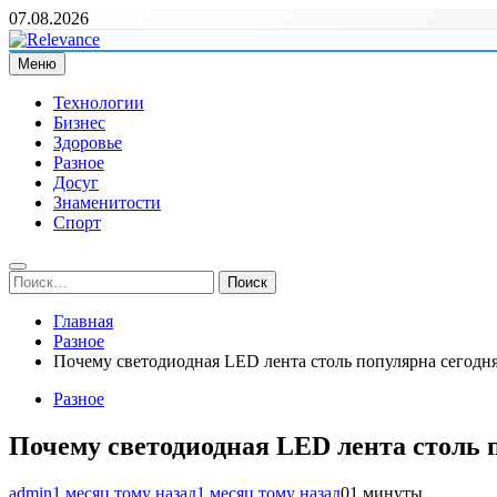
Перейти
07.08.2026
к
содержимому
Меню
Relevance
Релевантні новини — саме те, що вам потрібно
Технологии
Бизнес
Здоровье
Разное
Досуг
Знаменитости
Спорт
Найти:
Главная
Разное
Почему светодиодная LED лента столь популярна сегодн
Разное
Почему светодиодная LED лента столь 
admin
1 месяц тому назад
1 месяц тому назад
0
1 минуты