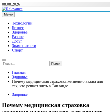
Перейти
08.08.2026
к
содержимому
Меню
Relevance
Релевантні новини — саме те, що вам потрібно
Технологии
Бизнес
Здоровье
Разное
Досуг
Знаменитости
Спорт
Найти:
Главная
Здоровье
Почему медицинская страховка жизненно важна для
тех, кто решает жить в Таиланде
Здоровье
Почему медицинская страховка
жизненно важна для тех, кто решает