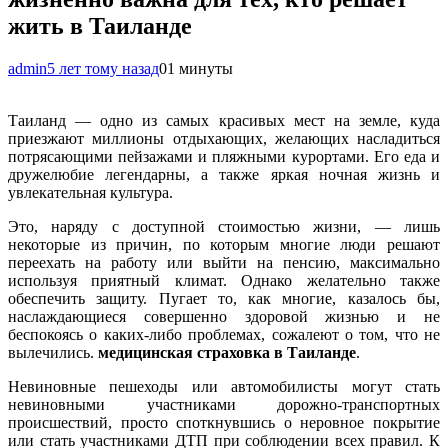
жить в Таиланде
admin
5 лет тому назад
0
1 минуты
Таиланд — одно из самых красивых мест на земле, куда
приезжают миллионы отдыхающих, желающих насладиться
потрясающими пейзажами и пляжными курортами. Его еда и
дружелюбие легендарны, а также яркая ночная жизнь и
увлекательная культура.
Это, наряду с доступной стоимостью жизни, — лишь
некоторые из причин, по которым многие люди решают
переехать на работу или выйти на пенсию, максимально
используя приятный климат. Однако желательно также
обеспечить защиту. Пугает то, как многие, казалось бы,
наслаждающиеся совершенно здоровой жизнью и не
беспокоясь о каких-либо проблемах, сожалеют о том, что не
вылечились.
медицинская страховка в Таиланде
.
Невиновные пешеходы или автомобилисты могут стать
невиновными участниками дорожно-транспортных
происшествий, просто споткнувшись о неровное покрытие
или стать участниками ДТП при соблюдении всех правил. К