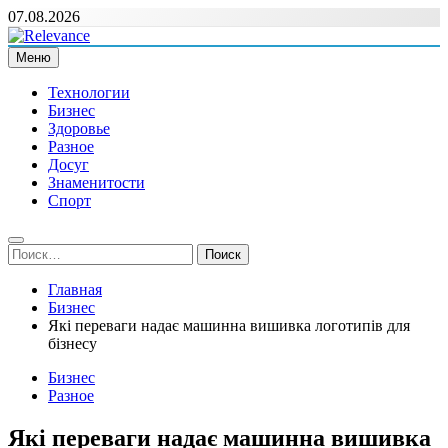
Перейти
07.08.2026
к
содержимому
Меню
Relevance
Релевантні новини — саме те, що вам потрібно
Технологии
Бизнес
Здоровье
Разное
Досуг
Знаменитости
Спорт
Найти:
Главная
Бизнес
Які переваги надає машинна вишивка логотипів для
бізнесу
Бизнес
Разное
Які переваги надає машинна вишивка