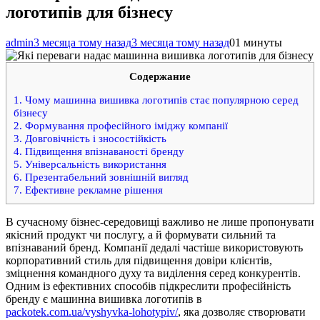
логотипів для бізнесу
admin
3 месяца тому назад
3 месяца тому назад
0
1 минуты
Содержание
1.
Чому машинна вишивка логотипів стає популярною серед
бізнесу
2.
Формування професійного іміджу компанії
3.
Довговічність і зносостійкість
4.
Підвищення впізнаваності бренду
5.
Універсальність використання
6.
Презентабельний зовнішній вигляд
7.
Ефективне рекламне рішення
В сучасному бізнес-середовищі важливо не лише пропонувати
якісний продукт чи послугу, а й формувати сильний та
впізнаваний бренд. Компанії дедалі частіше використовують
корпоративний стиль для підвищення довіри клієнтів,
зміцнення командного духу та виділення серед конкурентів.
Одним із ефективних способів підкреслити професійність
бренду є машинна вишивка логотипів в
packotek.com.ua/vyshyvka-lohotypiv/
, яка дозволяє створювати