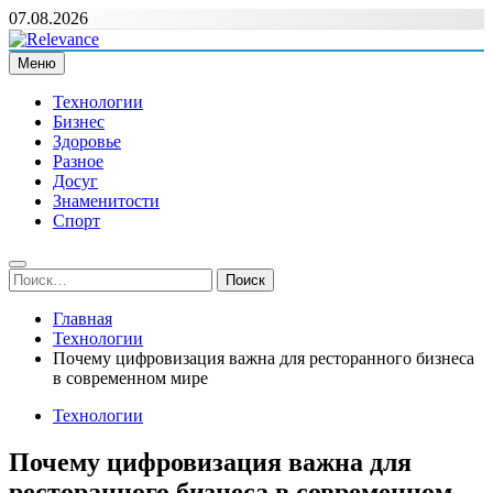
Перейти
07.08.2026
к
содержимому
Меню
Relevance
Релевантні новини — саме те, що вам потрібно
Технологии
Бизнес
Здоровье
Разное
Досуг
Знаменитости
Спорт
Найти:
Главная
Технологии
Почему цифровизация важна для ресторанного бизнеса
в современном мире
Технологии
Почему цифровизация важна для
ресторанного бизнеса в современном