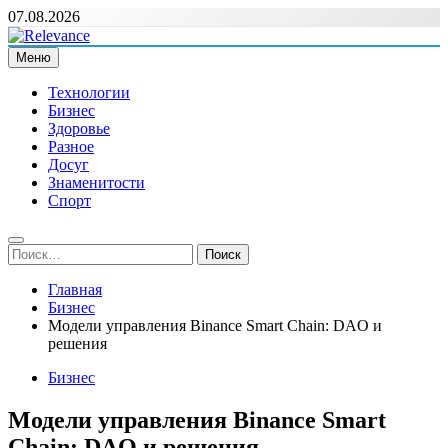
Перейти
07.08.2026
к
содержимому
Меню
Relevance
Релевантні новини — саме те, що вам потрібно
Технологии
Бизнес
Здоровье
Разное
Досуг
Знаменитости
Спорт
Найти:
Главная
Бизнес
Модели управления Binance Smart Chain: DAO и
решения
Бизнес
Модели управления Binance Smart
Chain: DAO и решения