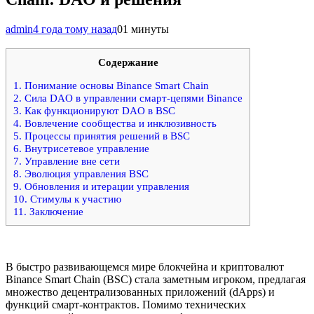
admin
4 года тому назад
0
1 минуты
Содержание
1.
Понимание основы Binance Smart Chain
2.
Сила DAO в управлении смарт-цепями Binance
3.
Как функционируют DAO в BSC
4.
Вовлечение сообщества и инклюзивность
5.
Процессы принятия решений в BSC
6.
Внутрисетевое управление
7.
Управление вне сети
8.
Эволюция управления BSC
9.
Обновления и итерации управления
10.
Стимулы к участию
11.
Заключение
В быстро развивающемся мире блокчейна и криптовалют
Binance Smart Chain (BSC) стала заметным игроком, предлагая
множество децентрализованных приложений (dApps) и
функций смарт-контрактов. Помимо технических