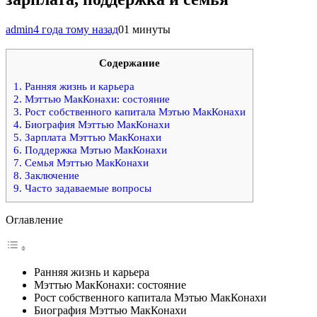
admin
4 года тому назад
0
1 минуты
Содержание
1.
Ранняя жизнь и карьера
2.
Мэттью МакКонахи: состояние
3.
Рост собственного капитала Мэтью МакКонахи
4.
Биография Мэттью МакКонахи
5.
Зарплата Мэттью МакКонахи
6.
Поддержка Мэтью МакКонахи
7.
Семья Мэттью МакКонахи
8.
Заключение
9.
Часто задаваемые вопросы
Оглавление
Ранняя жизнь и карьера
Мэттью МакКонахи: состояние
Рост собственного капитала Мэтью МакКонахи
Биография Мэттью МакКонахи