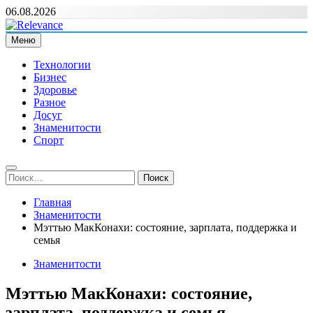
Перейти
06.08.2026
к
содержимому
Меню
Relevance
Релевантні новини — саме те, що вам потрібно
Технологии
Бизнес
Здоровье
Разное
Досуг
Знаменитости
Спорт
Найти:
Главная
Знаменитости
Мэттью МакКонахи: состояние, зарплата, поддержка и
семья
Знаменитости
Мэттью МакКонахи: состояние,
зарплата, поддержка и семья