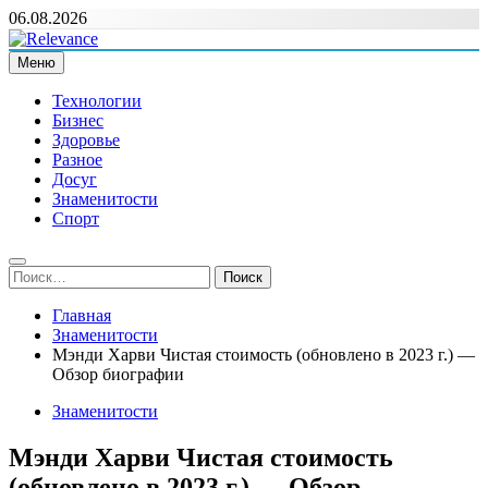
Перейти
06.08.2026
к
содержимому
Меню
Relevance
Релевантні новини — саме те, що вам потрібно
Технологии
Бизнес
Здоровье
Разное
Досуг
Знаменитости
Спорт
Найти:
Главная
Знаменитости
Мэнди Харви Чистая стоимость (обновлено в 2023 г.) —
Обзор биографии
Знаменитости
Мэнди Харви Чистая стоимость
(обновлено в 2023 г.) — Обзор