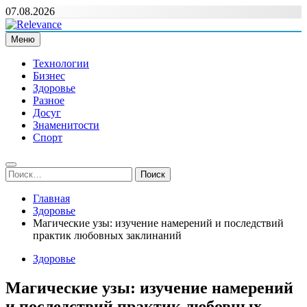
Перейти
07.08.2026
к
содержимому
Меню
Relevance
Релевантні новини — саме те, що вам потрібно
Технологии
Бизнес
Здоровье
Разное
Досуг
Знаменитости
Спорт
Найти:
Главная
Здоровье
Магические узы: изучение намерений и последствий
практик любовных заклинаний
Здоровье
Магические узы: изучение намерений
и последствий практик любовных