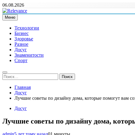
Перейти
06.08.2026
к
содержимому
Меню
Relevance
Релевантні новини — саме те, що вам потрібно
Технологии
Бизнес
Здоровье
Разное
Досуг
Знаменитости
Спорт
Найти:
Главная
Досуг
Лучшие советы по дизайну дома, которые помогут вам со
Досуг
Лучшие советы по дизайну дома, которы
admin
5 лет тому назад
0
1 минуты