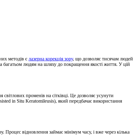
них методів є
лазерна корекція зору
, що дозволяє тисячам людей
ла багатьом людям на шляху до покращення якості життя. У цій
 світлових променів на сітківці. Це дозволяє усунути
sted in Situ Keratomileusis), який передбачає використання
. Процес відновлення займає мінімум часу, і вже через кілька