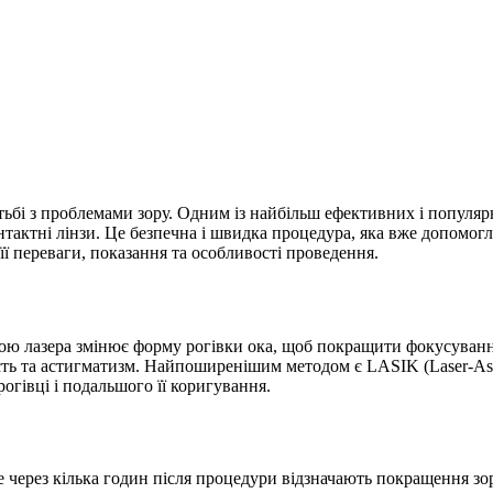
ьбі з проблемами зору. Одним із найбільш ефективних і популяр
онтактні лінзи. Це безпечна і швидка процедура, яка вже допомог
її переваги, показання та особливості проведення.
ою лазера змінює форму рогівки ока, щоб покращити фокусування
ість та астигматизм. Найпоширенішим методом є LASIK (Laser-Assi
рогівці і подальшого її коригування.
через кілька годин після процедури відзначають покращення зору