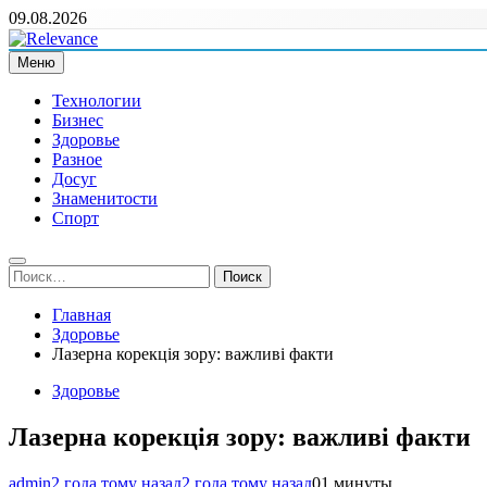
Перейти
09.08.2026
к
содержимому
Меню
Relevance
Релевантні новини — саме те, що вам потрібно
Технологии
Бизнес
Здоровье
Разное
Досуг
Знаменитости
Спорт
Найти:
Главная
Здоровье
Лазерна корекція зору: важливі факти
Здоровье
Лазерна корекція зору: важливі факти
admin
2 года тому назад
2 года тому назад
0
1 минуты