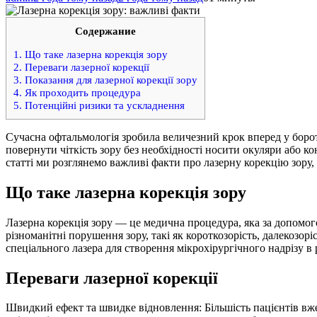
Содержание
1.
Що таке лазерна корекція зору
2.
Переваги лазерної корекції
3.
Показання для лазерної корекції зору
4.
Як проходить процедура
5.
Потенційні ризики та ускладнення
Сучасна офтальмологія зробила величезний крок вперед у борот
повернути чіткість зору без необхідності носити окуляри або к
статті ми розглянемо важливі факти про лазерну корекцію зору, 
Що таке лазерна корекція зору
Лазерна корекція зору — це медична процедура, яка за допомог
різноманітні порушення зору, такі як короткозорість, далекозор
спеціального лазера для створення мікрохірургічного надрізу в 
Переваги лазерної корекції
Швидкий ефект та швидке відновлення: Більшість пацієнтів вже 