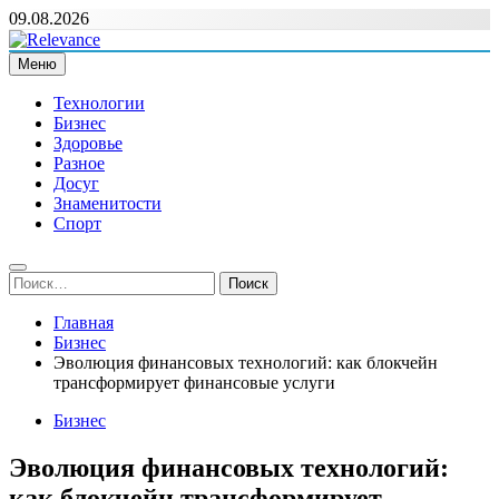
Перейти
09.08.2026
к
содержимому
Меню
Relevance
Релевантні новини — саме те, що вам потрібно
Технологии
Бизнес
Здоровье
Разное
Досуг
Знаменитости
Спорт
Найти:
Главная
Бизнес
Эволюция финансовых технологий: как блокчейн
трансформирует финансовые услуги
Бизнес
Эволюция финансовых технологий:
как блокчейн трансформирует