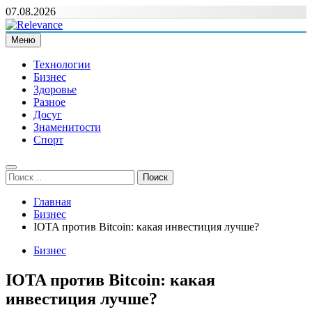
Перейти
07.08.2026
к
содержимому
Меню
Relevance
Релевантні новини — саме те, що вам потрібно
Технологии
Бизнес
Здоровье
Разное
Досуг
Знаменитости
Спорт
Найти:
Главная
Бизнес
IOTA против Bitcoin: какая инвестиция лучше?
Бизнес
IOTA против Bitcoin: какая
инвестиция лучше?