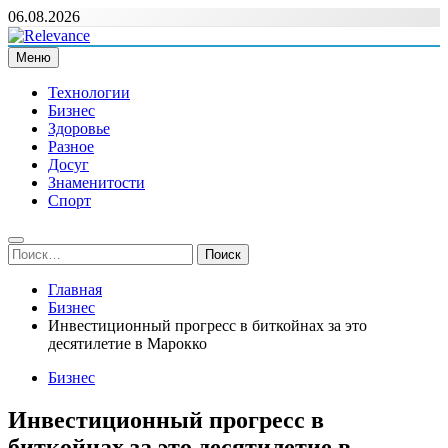
Перейти
06.08.2026
к
содержимому
Меню
Relevance
Релевантні новини — саме те, що вам потрібно
Технологии
Бизнес
Здоровье
Разное
Досуг
Знаменитости
Спорт
Найти:
Главная
Бизнес
Инвестиционный прогресс в биткойнах за это
десятилетие в Марокко
Бизнес
Инвестиционный прогресс в
биткойнах за это десятилетие в