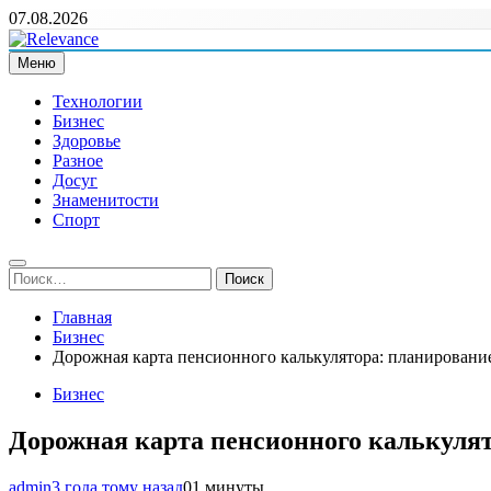
Перейти
07.08.2026
к
содержимому
Меню
Relevance
Релевантні новини — саме те, що вам потрібно
Технологии
Бизнес
Здоровье
Разное
Досуг
Знаменитости
Спорт
Найти:
Главная
Бизнес
Дорожная карта пенсионного калькулятора: планирование
Бизнес
Дорожная карта пенсионного калькулято
admin
3 года тому назад
0
1 минуты