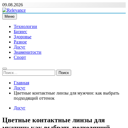
Перейти
09.08.2026
к
содержимому
Меню
Relevance
Релевантні новини — саме те, що вам потрібно
Технологии
Бизнес
Здоровье
Разное
Досуг
Знаменитости
Спорт
Найти:
Главная
Досуг
Цветные контактные линзы для мужчин: как выбрать
подходящий оттенок
Досуг
Цветные контактные линзы для
мужчин: как выбрать подходящий