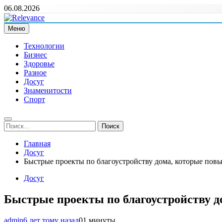
Перейти
06.08.2026
к
содержимому
Меню
Relevance
Релевантні новини — саме те, що вам потрібно
Технологии
Бизнес
Здоровье
Разное
Досуг
Знаменитости
Спорт
Найти:
Главная
Досуг
Быстрые проекты по благоустройству дома, которые повы
Досуг
Быстрые проекты по благоустройству д
admin
6 лет тому назад
0
1 минуты