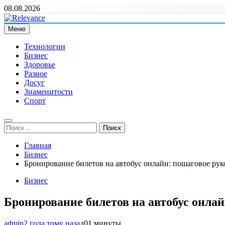
Перейти
08.08.2026
к
содержимому
Меню
Relevance
Релевантні новини — саме те, що вам потрібно
Технологии
Бизнес
Здоровье
Разное
Досуг
Знаменитости
Спорт
Найти:
Главная
Бизнес
Бронирование билетов на автобус онлайн: пошаговое ру
Бизнес
Бронирование билетов на автобус онла
admin
2 года тому назад
0
1 минуты