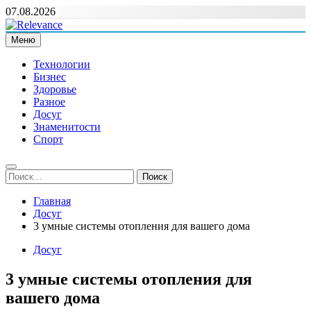
Перейти
07.08.2026
к
содержимому
Меню
Relevance
Релевантні новини — саме те, що вам потрібно
Технологии
Бизнес
Здоровье
Разное
Досуг
Знаменитости
Спорт
Найти:
Главная
Досуг
3 умные системы отопления для вашего дома
Досуг
3 умные системы отопления для
вашего дома