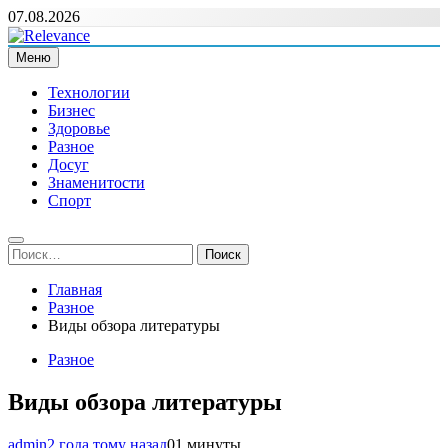
Перейти
07.08.2026
к
содержимому
Меню
Relevance
Релевантні новини — саме те, що вам потрібно
Технологии
Бизнес
Здоровье
Разное
Досуг
Знаменитости
Спорт
Найти:
Главная
Разное
Виды обзора литературы
Разное
Виды обзора литературы
admin
2 года тому назад
0
1 минуты