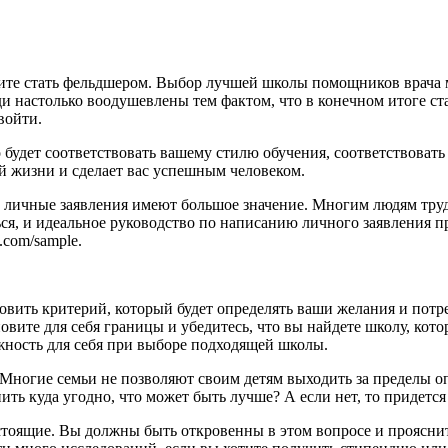
тите стать фельдшером. Выбор лучшей школы помощников врача мо
и настолько воодушевлены тем фактом, что в конечном итоге ст
войти.
удет соответствовать вашему стилю обучения, соответствовать 
й жизни и сделает вас успешным человеком.
 личные заявления имеют большое значение. Многим людям труд
ься, и идеальное руководство по написанию личного заявления 
.com/sample.
ить критерий, который будет определять ваши желания и потреб
вите для себя границы и убедитесь, что вы найдете школу, кото
жность для себя при выборе подходящей школы.
Многие семьи не позволяют своим детям выходить за пределы оп
пить куда угодно, что может быть лучше? А если нет, то придет
тоящие. Вы должны быть откровенны в этом вопросе и прояснит