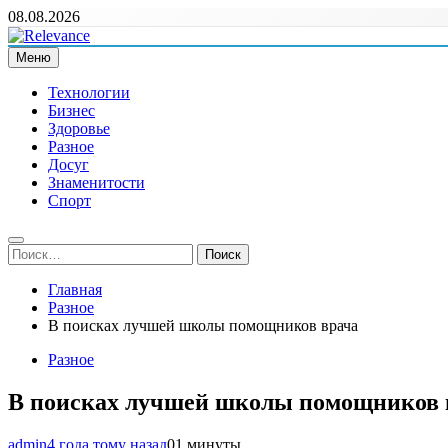
Перейти
08.08.2026
к
содержимому
Меню
Relevance
Релевантні новини — саме те, що вам потрібно
Технологии
Бизнес
Здоровье
Разное
Досуг
Знаменитости
Спорт
Найти:
Главная
Разное
В поисках лучшей школы помощников врача
Разное
В поисках лучшей школы помощников 
admin
4 года тому назад
0
1 минуты