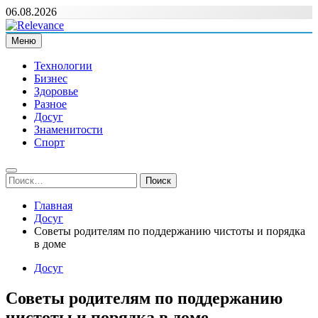
Перейти
06.08.2026
к
содержимому
Меню
Relevance
Релевантні новини — саме те, що вам потрібно
Технологии
Бизнес
Здоровье
Разное
Досуг
Знаменитости
Спорт
Найти:
Главная
Досуг
Советы родителям по поддержанию чистоты и порядка
в доме
Досуг
Советы родителям по поддержанию
чистоты и порядка в доме