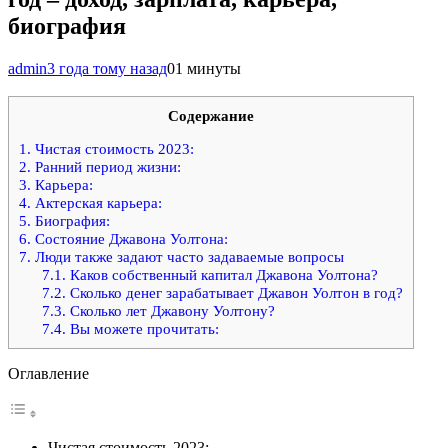
биография
admin
3 года тому назад
0
1 минуты
Содержание
1.
Чистая стоимость 2023:
2.
Ранний период жизни:
3.
Карьера:
4.
Актерская карьера:
5.
Биография:
6.
Состояние Джавона Уолтона:
7.
Люди также задают часто задаваемые вопросы
7.1.
Каков собственный капитал Джавона Уолтона?
7.2.
Сколько денег зарабатывает Джавон Уолтон в год?
7.3.
Сколько лет Джавону Уолтону?
7.4.
Вы можете прочитать:
Оглавление
Чистая стоимость 2023: