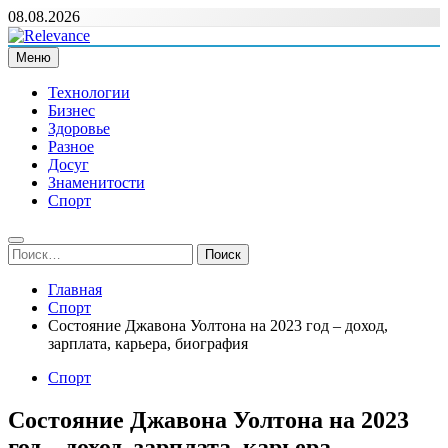
Перейти
08.08.2026
к
содержимому
Меню
Relevance
Релевантні новини — саме те, що вам потрібно
Технологии
Бизнес
Здоровье
Разное
Досуг
Знаменитости
Спорт
Найти:
Главная
Спорт
Состояние Джавона Уолтона на 2023 год – доход,
зарплата, карьера, биография
Спорт
Состояние Джавона Уолтона на 2023
год – доход, зарплата, карьера,