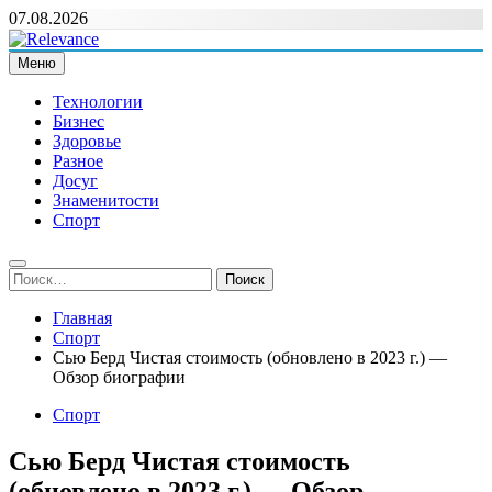
Перейти
07.08.2026
к
содержимому
Меню
Relevance
Релевантні новини — саме те, що вам потрібно
Технологии
Бизнес
Здоровье
Разное
Досуг
Знаменитости
Спорт
Найти:
Главная
Спорт
Сью Берд Чистая стоимость (обновлено в 2023 г.) —
Обзор биографии
Спорт
Сью Берд Чистая стоимость
(обновлено в 2023 г.) — Обзор