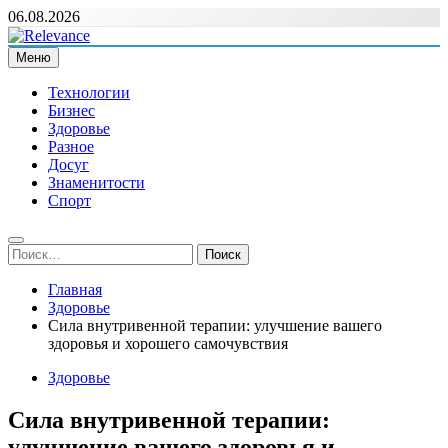
Перейти
06.08.2026
к
содержимому
Меню
Relevance
Релевантні новини — саме те, що вам потрібно
Технологии
Бизнес
Здоровье
Разное
Досуг
Знаменитости
Спорт
Найти:
Главная
Здоровье
Сила внутривенной терапии: улучшение вашего
здоровья и хорошего самочувствия
Здоровье
Сила внутривенной терапии:
улучшение вашего здоровья и