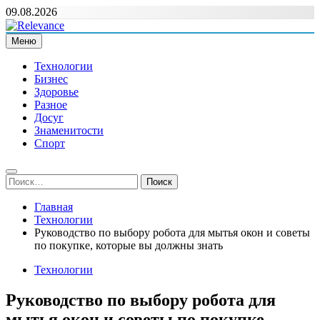
Перейти
09.08.2026
к
содержимому
Меню
Relevance
Релевантні новини — саме те, що вам потрібно
Технологии
Бизнес
Здоровье
Разное
Досуг
Знаменитости
Спорт
Найти:
Главная
Технологии
Руководство по выбору робота для мытья окон и советы
по покупке, которые вы должны знать
Технологии
Руководство по выбору робота для
мытья окон и советы по покупке,