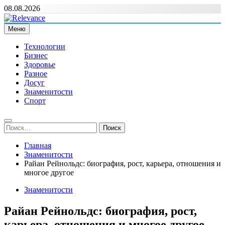
Перейти
08.08.2026
к
содержимому
Меню
Relevance
Релевантні новини — саме те, що вам потрібно
Технологии
Бизнес
Здоровье
Разное
Досуг
Знаменитости
Спорт
Найти:
Главная
Знаменитости
Райан Рейнольдс: биография, рост, карьера, отношения и
многое другое
Знаменитости
Райан Рейнольдс: биография, рост,
карьера, отношения и многое другое