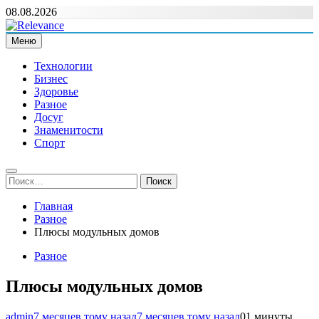
Перейти
08.08.2026
к
содержимому
Меню
Relevance
Релевантні новини — саме те, що вам потрібно
Технологии
Бизнес
Здоровье
Разное
Досуг
Знаменитости
Спорт
Найти:
Главная
Разное
Плюсы модульных домов
Разное
Плюсы модульных домов
admin
7 месяцев тому назад
7 месяцев тому назад
0
1 минуты