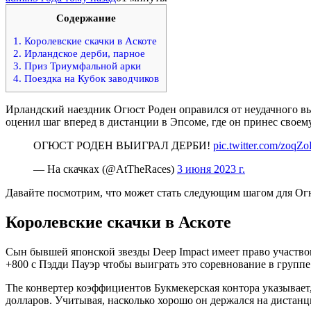
Содержание
1.
Королевские скачки в Аскоте
2.
Ирландское дерби, парное
3.
Приз Триумфальной арки
4.
Поездка на Кубок заводчиков
Ирландский наездник Огюст Роден оправился от неудачного вы
оценил шаг вперед в дистанции в Эпсоме, где он принес своему 
ОГЮСТ РОДЕН ВЫИГРАЛ ДЕРБИ!
pic.twitter.com/zoqZ
— На скачках (@AtTheRaces)
3 июня 2023 г.
Давайте посмотрим, что может стать следующим шагом для Огюс
Королевские скачки в Аскоте
Сын бывшей японской звезды Deep Impact имеет право участвов
+800 с
Пэдди Пауэр
чтобы выиграть это соревнование в группе
The
конвертер коэффициентов
Букмекерская контора указывает,
долларов. Учитывая, насколько хорошо он держался на дистанц