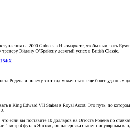
ступления на 2000 Guineas в Ньюмаркете, чтобы выиграть Epsom
тренеру Эйдану О’Брайену девятый успех в British Classic.
oH54tX
та Родена и почему этот год может стать еще более удачным дл
ать в King Edward VII Stakes в Royal Ascot. Это путь, по кото
 2.
 что если вы поставите 10 долларов на Огюста Родена по ставка
ии 1 метр 4 фута в Эпсоме, он наверняка станет популярным кан