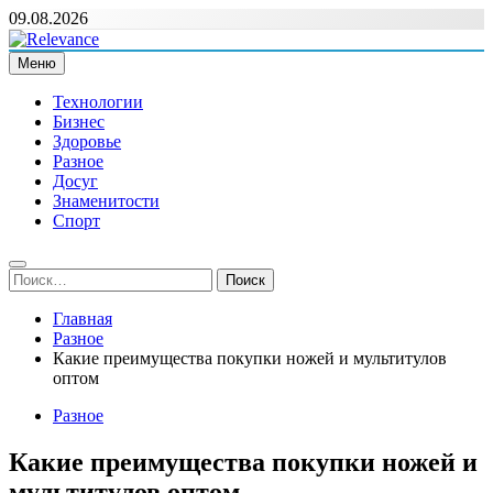
Перейти
09.08.2026
к
содержимому
Меню
Relevance
Релевантні новини — саме те, що вам потрібно
Технологии
Бизнес
Здоровье
Разное
Досуг
Знаменитости
Спорт
Найти:
Главная
Разное
Какие преимущества покупки ножей и мультитулов
оптом
Разное
Какие преимущества покупки ножей и
мультитулов оптом