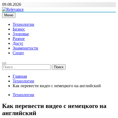
Перейти
09.08.2026
к
содержимому
Меню
Relevance
Релевантні новини — саме те, що вам потрібно
Технологии
Бизнес
Здоровье
Разное
Досуг
Знаменитости
Спорт
Найти:
Главная
Технологии
Как перевести видео с немецкого на английский
Технологии
Как перевести видео с немецкого на
английский