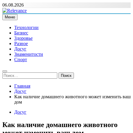
Перейти
06.08.2026
к
содержимому
Меню
Relevance
Релевантні новини — саме те, що вам потрібно
Технологии
Бизнес
Здоровье
Разное
Досуг
Знаменитости
Спорт
Найти:
Главная
Досуг
Как наличие домашнего животного может изменить ваш
дом
Досуг
Как наличие домашнего животного
может изменить ваш дом