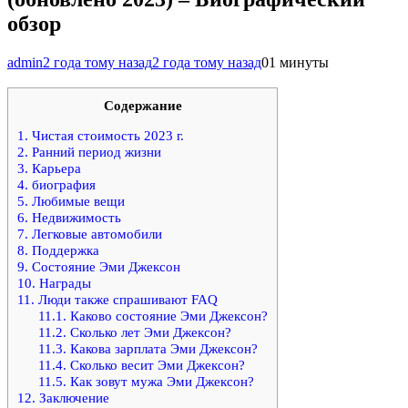
обзор
admin
2 года тому назад
2 года тому назад
0
1 минуты
Содержание
1.
Чистая стоимость 2023 г.
2.
Ранний период жизни
3.
Карьера
4.
биография
5.
Любимые вещи
6.
Недвижимость
7.
Легковые автомобили
8.
Поддержка
9.
Состояние Эми Джексон
10.
Награды
11.
Люди также спрашивают FAQ
11.1.
Каково состояние Эми Джексон?
11.2.
Сколько лет Эми Джексон?
11.3.
Какова зарплата Эми Джексон?
11.4.
Сколько весит Эми Джексон?
11.5.
Как зовут мужа Эми Джексон?
12.
Заключение