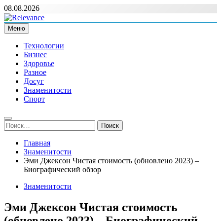
Перейти
08.08.2026
к
содержимому
Меню
Relevance
Релевантні новини — саме те, що вам потрібно
Технологии
Бизнес
Здоровье
Разное
Досуг
Знаменитости
Спорт
Найти:
Главная
Знаменитости
Эми Джексон Чистая стоимость (обновлено 2023) –
Биографический обзор
Знаменитости
Эми Джексон Чистая стоимость
(обновлено 2023) – Биографический