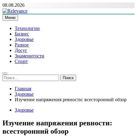
Перейти
08.08.2026
к
содержимому
Меню
Relevance
Релевантні новини — саме те, що вам потрібно
Технологии
Бизнес
Здоровье
Разное
Досуг
Знаменитости
Спорт
Найти:
Главная
Здоровье
Изучение напряжения ревности: всесторонний обзор
Здоровье
Изучение напряжения ревности:
всесторонний обзор