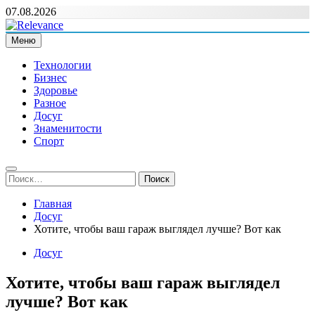
Перейти
07.08.2026
к
содержимому
Меню
Relevance
Релевантні новини — саме те, що вам потрібно
Технологии
Бизнес
Здоровье
Разное
Досуг
Знаменитости
Спорт
Найти:
Главная
Досуг
Хотите, чтобы ваш гараж выглядел лучше? Вот как
Досуг
Хотите, чтобы ваш гараж выглядел
лучше? Вот как