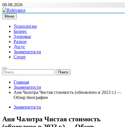
Перейти
08.08.2026
к
содержимому
Меню
Relevance
Релевантні новини — саме те, що вам потрібно
Технологии
Бизнес
Здоровье
Разное
Досуг
Знаменитости
Спорт
Найти:
Главная
Знаменитости
Аня Чалотра Чистая стоимость (обновлено в 2023 г.) —
Обзор биографии
Знаменитости
Аня Чалотра Чистая стоимость
(обновлено в 2023 г.) — Обзор