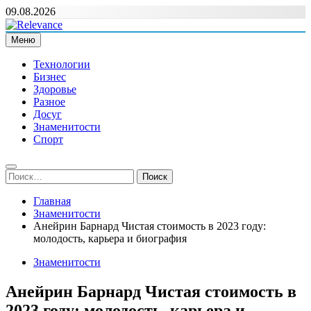
Перейти
09.08.2026
к
содержимому
Меню
Relevance
Релевантні новини — саме те, що вам потрібно
Технологии
Бизнес
Здоровье
Разное
Досуг
Знаменитости
Спорт
Найти:
Главная
Знаменитости
Анейрин Барнард Чистая стоимость в 2023 году:
молодость, карьера и биография
Знаменитости
Анейрин Барнард Чистая стоимость в
2023 году: молодость, карьера и