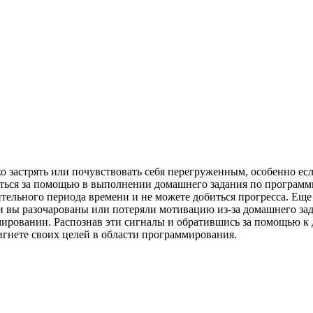
ко застрять или почувствовать себя перегруженным, особенно е
титься за помощью в выполнении домашнего задания по програм
лительного периода времени и не можете добиться прогресса. Ещ
ли вы разочарованы или потеряли мотивацию из-за домашнего за
ммировании. Распознав эти сигналы и обратившись за помощью 
тигнете своих целей в области программирования.