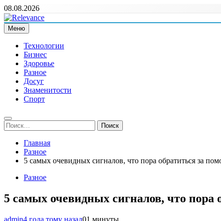
Перейти
08.08.2026
к
содержимому
Меню
Relevance
Релевантні новини — саме те, що вам потрібно
Технологии
Бизнес
Здоровье
Разное
Досуг
Знаменитости
Спорт
Найти:
Главная
Разное
5 самых очевидных сигналов, что пора обратиться за п
Разное
5 самых очевидных сигналов, что пор
admin
4 года тому назад
0
1 минуты