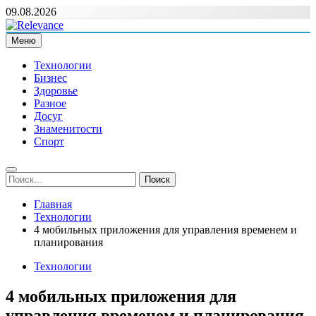
Перейти
09.08.2026
к
содержимому
Меню
Relevance
Релевантні новини — саме те, що вам потрібно
Технологии
Бизнес
Здоровье
Разное
Досуг
Знаменитости
Спорт
Найти:
Главная
Технологии
4 мобильных приложения для управления временем и
планирования
Технологии
4 мобильных приложения для
управления временем и планирования